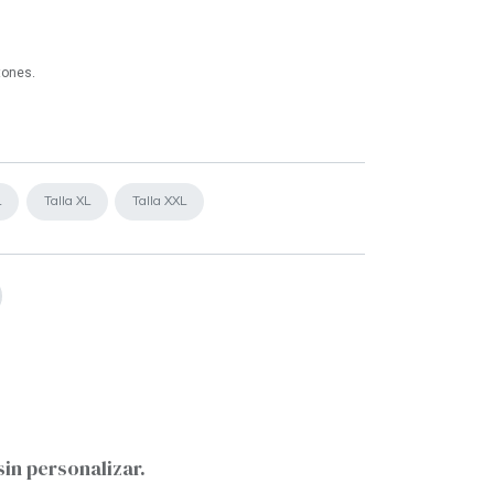
tones.
L
Talla XL
Talla XXL
sin personalizar.