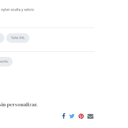
nylon oculta y velcro.
Talla XXL
arillo
sin personalizar.