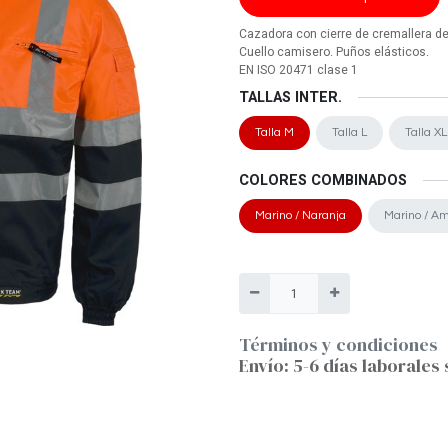
Cazadora con cierre de cremallera de 
Cuello camisero. Puños elásticos.
EN ISO 20471 clase 1
TALLAS INTER.
Talla M
Talla L
Talla XL
COLORES COMBINADOS
Marino / Naranja
Marino / Am
Términos y condiciones
Envío: 5-6 días laborales 