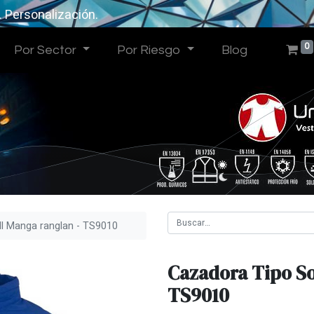
. Personalización.
0
Por Sector
Por Riesgo
Blog
ll Manga ranglan - TS9010
Cazadora Tipo So
TS9010