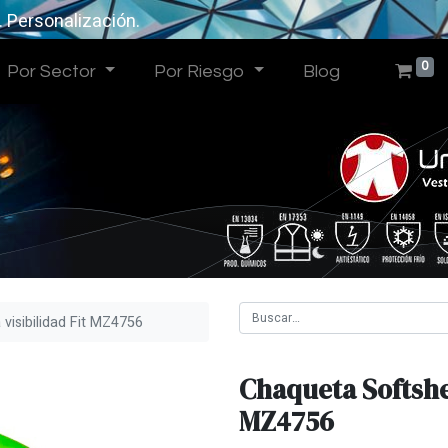
. Personalización.
0
Por Sector
Por Riesgo
Blog
 visibilidad Fit MZ4756
Chaqueta Softshel
MZ4756