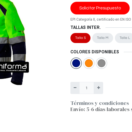
Solicitar Presupuesto
EPI Categoría II, certificado en EN I
TALLAS INTER.
Talla S
Talla M
Talla L
COLORES DISPONIBLES
Términos y condiciones
Envío: 5-6 días laborales 